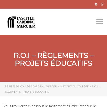
Togg
R.O.I – RÈGLEMENTS –
PROJETS ÉDUCATIFS
LES SITES DE COLLÈGE CARDINAL MERCIER
>
INSTITUT DU COLLÈGE
>
R.O.I –
RÈGLEMENTS – PROJETS ÉDUCATIFS
Vous trouverez ci-dessous le Règlement d’Ordre intérieur, le